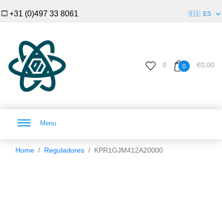
+31 (0)497 33 8061
🇪🇸
ES
0
€0,00
0
Menu
Home
Reguladores
KPR1GJM412A20000